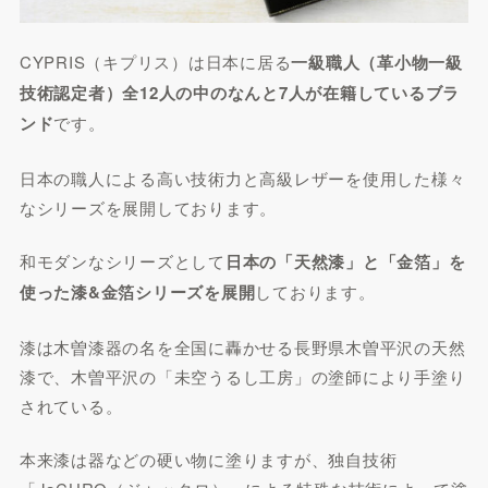
CYPRIS（キプリス）は日本に居る
一級職人（革小物一級
技術認定者）全12人の中のなんと7人が在籍しているブラ
ンド
です。
日本の職人による高い技術力と高級レザーを使用した様々
なシリーズを展開しております。
和モダンなシリーズとして
日本の「天然漆」と「金箔」を
使った漆&金箔シリーズを展開
しております。
漆は木曽漆器の名を全国に轟かせる長野県木曽平沢の天然
漆で、木曽平沢の「未空うるし工房」の塗師により手塗り
されている。
本来漆は器などの硬い物に塗りますが、独自技術