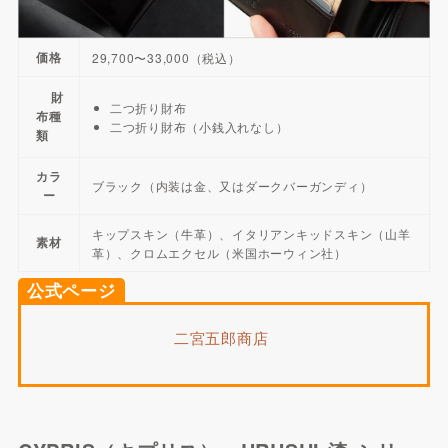
価格
29,700〜33,000（税込）
財
二つ折り財布
布種
二つ折り財布（小銭入れなし）
類
カラ
ブラック（内装は金、又はダークバーガンディ）
ー
キップスキン（牛革）、イタリアンキッドスキン（山羊
素材
革）、クロムエクセル（米国ホーウィン社）
公式ページ
二宮五郎商店