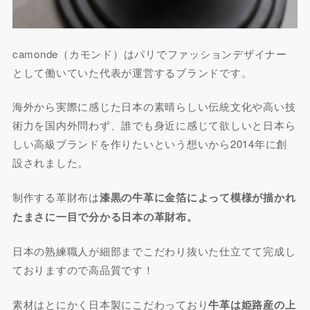
camonde（カモンド）はパリでファッションデザイナー
として働いていた代表が運営するブランドです。
海外から実際に感じた日本の素晴らしい伝統文化や高い技
術力を国内外問わず、誰でも身近に感じて欲しいと日本ら
しい高級ブランドを作りたいという想いから2014年に創
設されました。
制作する革財布は
漆黒の牛革に金箔によって模様が描かれ
たまさに一目で分かる日本の革財布。
日本の熟練職人が細部までこだわり抜いた仕立てて完成し
ておりますので高品質です！
素材はとにかく日本製にこだわっており
牛革は姫路産の上