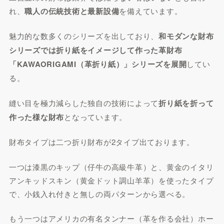
れ、
職人の伝統技術と最新設備
を備えています。
魅力的な数多くのシリーズを出しており、
和モダンな財布
シリーズでは折り紙をイメージして作った革財布
「KAWAORIGAMI（革折り紙）」シリーズを展開
してい
る。
縫い目を極力減らした独自の技術によって
折り紙を折って
作った様な財布
となっています。
財布タイプは二つ折り財布が2タイプ出ております。
一つは漆黒のキップ（仔牛の高級牛革）と、黄金のイタリ
アンキッドスキン（黄金ドット調山羊革）を使ったタイプ
で、小銭入れ付きと無しの両パターンから選べる。
もう一つはアメリカの有名タンナー（革を作る会社）ホー