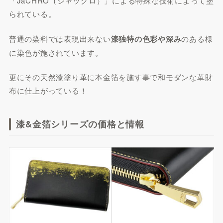
「JaCHRO（ジャックロ）」による特殊な技術によって塗
られている。
普通の染料では表現出来ない
漆独特の色彩や深み
のある様
に染色が施されています。
更にその天然漆塗り革に本金箔を施す事で和モダンな革財
布に仕上がっている！
漆&金箔シリーズの価格と情報