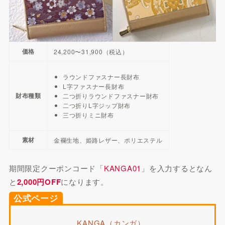
価格
24,200〜31,900（税込）
ラウンドファスナー長財布
L字ファスナー長財布
財布種類
二つ折りラウンドファスナー財布
二つ折りL字ジップ財布
三つ折りミニ財布
素材
金襴生地、姫路レザー、ポリエステル
期間限定クーポンコード「
KANGA01
」を入力するとなん
と
2,000円OFF
になります。
公式ページ
KANGA（カンガ）