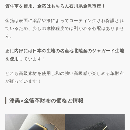
質牛革を使用、金箔はもちろん石川県金沢市産！
金箔は表面に薬品や漆によってコーティングされ保護され
ているため、少しの摩擦程度では剥がれる心配はありませ
ん。
更に
内部には日本の生地の名産地北陸産のジャガード生地
を使用
しています！
どれも高級素材を使用し和の強い高級感が楽しめる革財布
が揃っています！
漆黒×金箔革財布の価格と情報