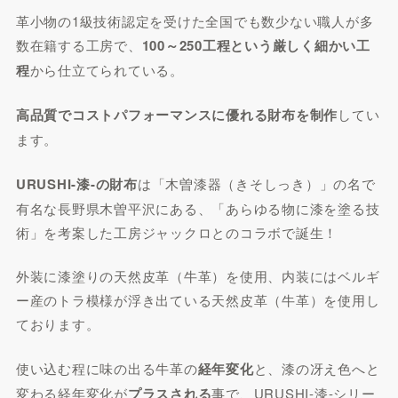
革小物の1級技術認定を受けた全国でも数少ない職人が多
数在籍する工房で、
100～250工程という厳しく細かい工
程
から仕立てられている。
高品質でコストパフォーマンスに優れる財布を制作
してい
ます。
URUSHI-漆-の財布
は「木曽漆器（きそしっき）」の名で
有名な長野県木曽平沢にある、「あらゆる物に漆を塗る技
術」を考案した工房ジャックロとのコラボで誕生！
外装に漆塗りの天然皮革（牛革）を使用、内装にはベルギ
ー産のトラ模様が浮き出ている天然皮革（牛革）を使用し
ております。
使い込む程に味の出る牛革の
経年変化
と、漆の冴え色へと
変わる経年変化が
プラスされる
事で、URUSHI-漆-シリー