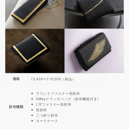
価格
15,400〜110,000（税込）
ラウンドファスナー長財布
3Wayクラッチバッグ（財布機能付き）
L字ファスナー長財布
財布種類
長財布
二つ折り財布
カードケース