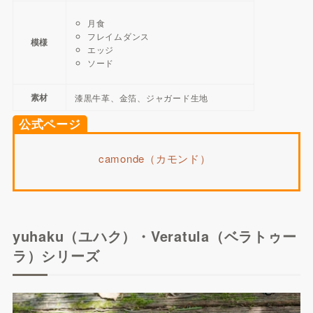
月食
フレイムダンス
模様
エッジ
ソード
素材
漆黒牛革、金箔、ジャガード生地
公式ページ
camonde（カモンド）
yuhaku（ユハク）・Veratula（ベラトゥー
ラ）シリーズ