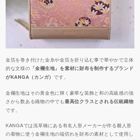
金箔を巻き付けた金糸や金箔を折り込む事で華やかで立体
的な文様の
「金襴生地」を素材に財布を制作するブランド
がKANGA（カンガ）
です。
金襴生地はその黄金色に輝く豪華な装飾と和の高級感の強
さから数ある織物の中でも
最高位クラスとされる伝統織物
です。
KANGAでは浅草橋にある有名人形メーカーが作る雛人形
の着物に使う金襴生地の端切れを財布の素材として使用し