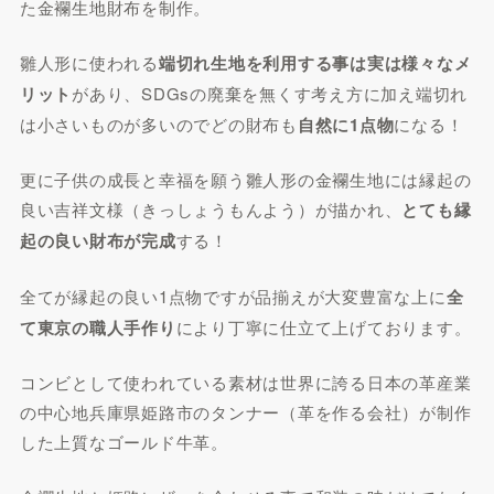
た金襴生地財布を制作。
雛人形に使われる
端切れ生地を利用する事は実は様々なメ
リット
があり、SDGsの廃棄を無くす考え方に加え端切れ
は小さいものが多いのでどの財布も
自然に1点物
になる！
更に子供の成長と幸福を願う雛人形の金襴生地には縁起の
良い吉祥文様（きっしょうもんよう）が描かれ、
とても縁
起の良い財布が完成
する！
全てが縁起の良い1点物ですが品揃えが大変豊富な上に
全
て東京の職人手作り
により丁寧に仕立て上げております。
コンビとして使われている素材は世界に誇る日本の革産業
の中心地兵庫県姫路市のタンナー（革を作る会社）が制作
した上質なゴールド牛革。