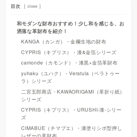
目次
[
close
]
和モダンな財布おすすめ！少し和を感じる、お
洒落な革財布を紹介！
KANGA（カンガ）・金襴生地の財布
CYPRIS（キプリス）・漆&金箔シリーズ
camonde（カモンド）・漆黒×金箔革財布
yuhaku（ユハク）・Veratula（ベラトゥー
ラ）シリーズ
二宮五郎商店・KAWAORIGAMI（革折り紙）
シリーズ
CYPRIS（キプリス）・URUSHI-漆-シリー
ズ
CIMABUE（チマブエ）・漆塗りシボ型押し
レザーの革財布