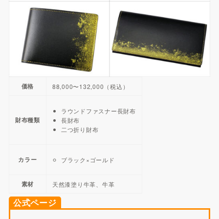
価格
88,000〜132,000（税込）
ラウンドファスナー長財布
財布種類
長財布
二つ折り財布
カラー
ブラック×ゴールド
素材
天然漆塗り牛革、牛革
公式ページ