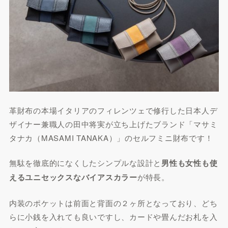
革財布の本場イタリアのフィレンツェで修行した日本人デ
ザイナー兼職人の田中将実が立ち上げたブランド「マサミ
タナカ（MASAMI TANAKA）」のセルフミニ財布です！
無駄を徹底的になくしたシンプルな設計と
男性も女性も使
えるユニセックスなバイアスカラー
が特長。
内装のポケットは前面と背面の２ヶ所となっており、どち
らに小銭を入れても良いですし、カードや畳んだお札を入