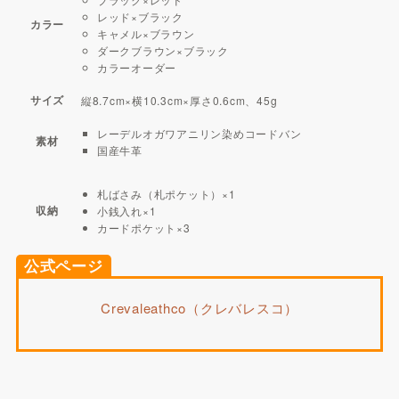
レッド×ブラック
カラー
キャメル×ブラウン
ダークブラウン×ブラック
カラーオーダー
サイズ
縦8.7cm×横10.3cm×厚さ0.6cm、45g
レーデルオガワアニリン染めコードバン
素材
国産牛革
札ばさみ（札ポケット）×1
収納
小銭入れ×1
カードポケット×3
公式ページ
Crevaleathco（クレバレスコ）