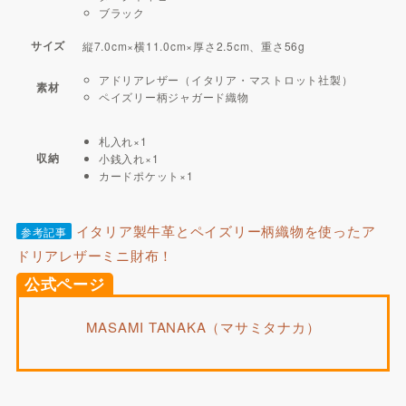
ブラック
サイズ
縦7.0cm×横11.0cm×厚さ2.5cm、重さ56g
アドリアレザー（イタリア・マストロット社製）
素材
ペイズリー柄ジャガード織物
札入れ×1
収納
小銭入れ×1
カードポケット×1
イタリア製牛革とペイズリー柄織物を使ったア
参考記事
ドリアレザーミニ財布！
公式ページ
MASAMI TANAKA（マサミタナカ）