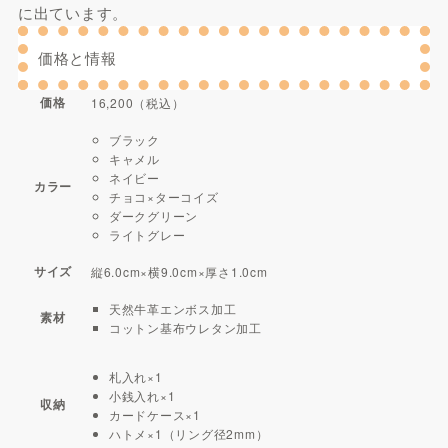
に出ています。
価格と情報
価格
16,200（税込）
ブラック
キャメル
ネイビー
カラー
チョコ×ターコイズ
ダークグリーン
ライトグレー
サイズ
縦6.0cm×横9.0cm×厚さ1.0cm
天然牛革エンボス加工
素材
コットン基布ウレタン加工
札入れ×1
小銭入れ×1
収納
カードケース×1
ハトメ×1（リング径2mm）