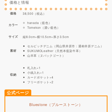
価格と情報
価格
38,500（税込）
hanada（藍色）
カラー
Tomekon（濃い藍色）
サイズ
縦8.0cm×横10.5cm×厚さ3.5cm
セルビッチデニム（岡山県井原市：通称井原デニム）
素材
SUKUMOLeather（天然本藍染牛革）
山羊革（ヌバックゴート）
札入れ×1
小銭入れ×1
収納
カードポケット×4
フリーポケット×2
公式ページ
Bluestone（ブルーストーン）