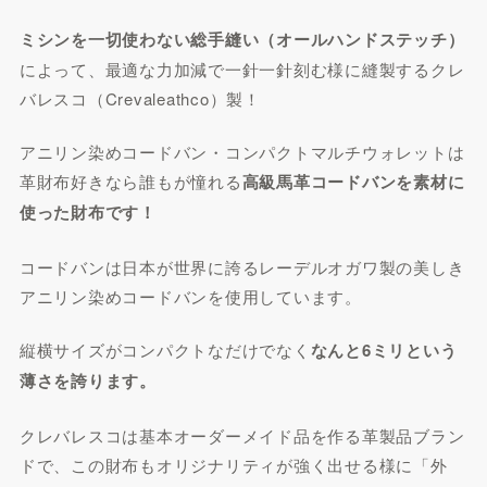
ミシンを一切使わない総手縫い（オールハンドステッチ）
によって、最適な力加減で一針一針刻む様に縫製するクレ
バレスコ（Crevaleathco）製！
アニリン染めコードバン・コンパクトマルチウォレットは
革財布好きなら誰もが憧れる
高級馬革コードバンを素材に
使った財布です！
コードバンは日本が世界に誇るレーデルオガワ製の美しき
アニリン染めコードバンを使用しています。
縦横サイズがコンパクトなだけでなく
なんと6ミリという
薄さを誇ります。
クレバレスコは基本オーダーメイド品を作る革製品ブラン
ドで、この財布もオリジナリティが強く出せる様に「外