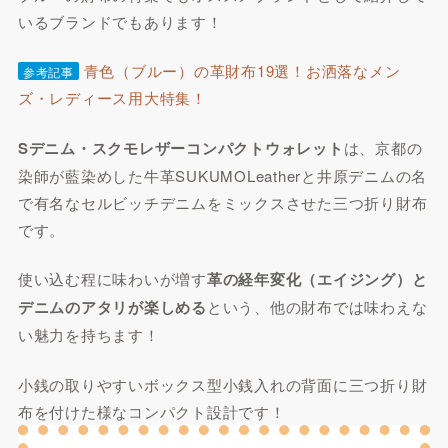
いるブランドでもあります！
青色（ブルー）の革財布19選！お洒落なメン
参考記事
ズ・レディース用大特集！
Sデニム・スクモレザーコンパクトウォレット
は、京都の
染師が藍染めした牛革SUKUMOLeatherと井原デニムの名
で有名なセルビッチデニムをミックスさせた三つ折り財布
です。
使い込む程に味わいが増す
革の経年変化（エイジング）と
デニムのアタリが楽しめる
という、他の財布では味わえな
い魅力を持ちます！
小銭の取りやすいボックス型小銭入れの背面に三つ折り財
布を付けた様なコンパクト設計です！