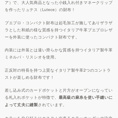
ア）で、大人気商品となった小銭入れ付きマネークリップ
を作ったリュテス（Lutece）の財布！
プエブロ・コンパクト財布は起毛加工が施してありザラザ
ラとした和紙の様な質感を持つイタリア牛革プエブロレザ
ーを外装に使ったコンパクト財布です。
内装には外装とは違い滑らかな質感を持つイタリア製牛革
ミネルバ・リスシオを使用。
正反対の特長を持つ上質なイタリア製牛革2つのコントラ
ストが楽しめる財布です！
差し込み式のカードポケットと片方がオープンになってい
る札入れポケットが特徴で、
最高級の麻糸を使い手縫いに
よって丈夫に縫製
されています。
カラーを自分好みにカスタム出来るカラーオーダーの注文