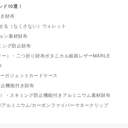
ド10選！
付き財布
・探せる（なくさない）ウォレット
クション素材財布
ミング防止財布
クトリー）・二つ折り財布ボタニカル姫路レザーMARLE
ト
レザーガジェットカードケース
グ防止機能付き財布
インズ）・スキミング防止機能付きアルミニウム素材財布
ウム/アルミニウム/カーボンファイバーマネークリップ